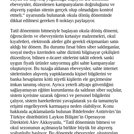
ebeveynler, düzenlenen kampanyaların doğruluğunu ve
alışveriş yapılan sitenin gerçek olup olmadığını kontrol
etmeli.“ uyarısında bulunarak okula dönüş döneminde
dikkat edilmesi gereken 8 noktayı paylaşıyor.
Tatil döneminin bitmesiyle başlayan okula dönüş dönemi,
öğrencilerin ve ebeveynlerin kırtasiye malzemeleri, okul
kıyafetleri, elektronik aletler gibi gerekli ekipmanları satın
aldığı bir dönem. Bu durumu fırsat bilen siber saldırganlar,
sosyal medya üzerinden sahte dizüstü bilgisayar çekilişleri
düzenliyor, bilinen e-ticaret sitelerini taklit ederek sanki
uygun fiyatlı ürünler satıyormuş gibi sahte kampanyalar
oluşturuyor. Bu tuzağa aldanan ebeveynler, sahte internet
sitelerinden alışveriş yaptıklarında kişisel bilgilerini ve
banka hesaplarını kötü niyetli kişilerin ele geçirmesine
imkan tanımış oluyor. Ayrıca yeterli altyapı güvenliğini
sağlayamayan eğitim kurumlarına da saldıran siber suçlular,
sistem içerisine sızarak öğrenci ve personel bilgilerini
çalıyor, sistem hareketlerini yavaşlatarak ya da tamamıyla
erişimi engelleyerek karmaşaya neden olabiliyor. Konu
hakkında açıklamalarda bulunan Bitdefender Antirivürs’ün
Türkiye distribütörü Laykon Bilişim’in Operasyon
Direktörü Alev Akkoyunlu, “Tatil döneminin bitmesi ve
okul sezonunun açılmasıyla birlikte büyük bir alışveriş
yoğunluğu başlıyor. Bu dönemde ebeveynler, oluşturulan