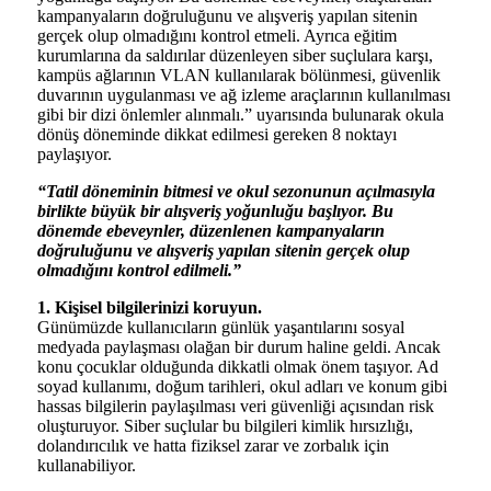
kampanyaların doğruluğunu ve alışveriş yapılan sitenin
gerçek olup olmadığını kontrol etmeli. Ayrıca eğitim
kurumlarına da saldırılar düzenleyen siber suçlulara karşı,
kampüs ağlarının VLAN kullanılarak bölünmesi, güvenlik
duvarının uygulanması ve ağ izleme araçlarının kullanılması
gibi bir dizi önlemler alınmalı.” uyarısında bulunarak okula
dönüş döneminde dikkat edilmesi gereken 8 noktayı
paylaşıyor.
“Tatil döneminin bitmesi ve okul sezonunun açılmasıyla
birlikte büyük bir alışveriş yoğunluğu başlıyor. Bu
dönemde ebeveynler, düzenlenen kampanyaların
doğruluğunu ve alışveriş yapılan sitenin gerçek olup
olmadığını kontrol edilmeli.”
1. Kişisel bilgilerinizi koruyun.
Günümüzde kullanıcıların günlük yaşantılarını sosyal
medyada paylaşması olağan bir durum haline geldi. Ancak
konu çocuklar olduğunda dikkatli olmak önem taşıyor. Ad
soyad kullanımı, doğum tarihleri, okul adları ve konum gibi
hassas bilgilerin paylaşılması veri güvenliği açısından risk
oluşturuyor. Siber suçlular bu bilgileri kimlik hırsızlığı,
dolandırıcılık ve hatta fiziksel zarar ve zorbalık için
kullanabiliyor.