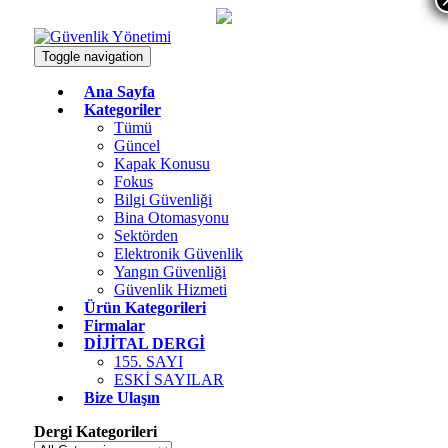
Toggle navigation
Ana Sayfa
Kategoriler
Tümü
Güncel
Kapak Konusu
Fokus
Bilgi Güvenliği
Bina Otomasyonu
Sektörden
Elektronik Güvenlik
Yangın Güvenliği
Güvenlik Hizmeti
Ürün Kategorileri
Firmalar
DİJİTAL DERGİ
155. SAYI
ESKİ SAYILAR
Bize Ulaşın
Dergi Kategorileri