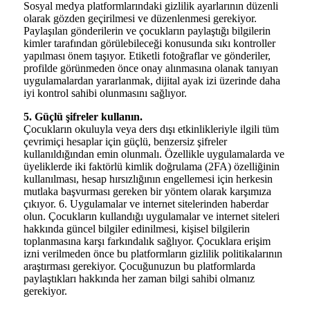
Sosyal medya platformlarındaki gizlilik ayarlarının düzenli
olarak gözden geçirilmesi ve düzenlenmesi gerekiyor.
Paylaşılan gönderilerin ve çocukların paylaştığı bilgilerin
kimler tarafından görülebileceği konusunda sıkı kontroller
yapılması önem taşıyor. Etiketli fotoğraflar ve gönderiler,
profilde görünmeden önce onay alınmasına olanak tanıyan
uygulamalardan yararlanmak, dijital ayak izi üzerinde daha
iyi kontrol sahibi olunmasını sağlıyor.
5. Güçlü şifreler kullanın.
Çocukların okuluyla veya ders dışı etkinlikleriyle ilgili tüm
çevrimiçi hesaplar için güçlü, benzersiz şifreler
kullanıldığından emin olunmalı. Özellikle uygulamalarda ve
üyeliklerde iki faktörlü kimlik doğrulama (2FA) özelliğinin
kullanılması, hesap hırsızlığının engellemesi için herkesin
mutlaka başvurması gereken bir yöntem olarak karşımıza
çıkıyor. 6. Uygulamalar ve internet sitelerinden haberdar
olun. Çocukların kullandığı uygulamalar ve internet siteleri
hakkında güncel bilgiler edinilmesi, kişisel bilgilerin
toplanmasına karşı farkındalık sağlıyor. Çocuklara erişim
izni verilmeden önce bu platformların gizlilik politikalarının
araştırması gerekiyor. Çocuğunuzun bu platformlarda
paylaştıkları hakkında her zaman bilgi sahibi olmanız
gerekiyor.