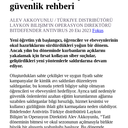
güvenlik rehberi
ALEV AKKOYUNLU / TÜRKIYE DISTRIBÜTÖRÜ
LAYKON BILIŞIM’IN OPERASYON DIREKTÖRÜ
BITDEFENDER ANTIVIRUS
20 Eki 2023
Fokus
Yeni öğretim yılı başlangıcı, öğrenciler ve ebeveynlerinin
okul hazırlıklarını sürdürdükleri yoğun bir dönem.
Ancak yılın bu döneminde kurbanların açıklarını
yakalamak için fırsat kollayan siber suçlular,
geliştirdikleri yeni yöntemlerle saldırılarına devam
ediyor.
Oluşturdukları sahte çekilişler ve uygun fiyatlı sahte
kampanyalar ile kimlik avı saldırıları düzenleyen
saldırganlar, bu konuda yeterli bilgiye sahip olmayan
öğrencileri ve ebeveynleri hedefliyor. Ayrıca tatil nedeniyle
güvenlik önlemlerini azaltan eğitim kurumlarının ağlarına
sızabilen saldırganlar bilgi hırsızlığı, hizmet kesintisi ve
kullanıcı gizliliğinin ihlali gibi karmaşalara neden olabiliyor.
Bitdefender Antivirüs Türkiye distribütörü Laykon
Bilişim’in Operasyon Direktörü Alev Akkoyunlu, “Tatil
döneminin bitmesi ve okul sezonunun açılmasıyla birlikte
büyük bir alışveriş yoğunluğu başlıyor. Bu dönemde