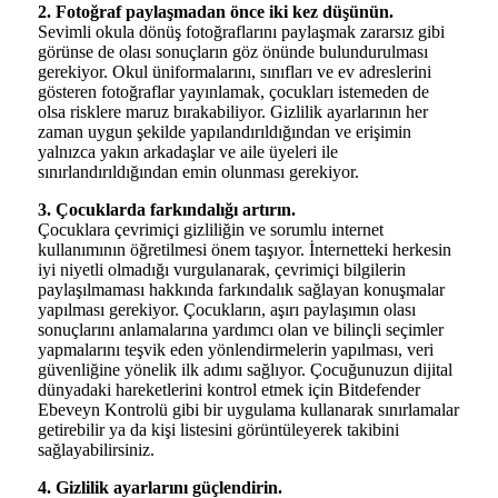
2. Fotoğraf paylaşmadan önce iki kez düşünün.
Sevimli okula dönüş fotoğraflarını paylaşmak zararsız gibi
görünse de olası sonuçların göz önünde bulundurulması
gerekiyor. Okul üniformalarını, sınıfları ve ev adreslerini
gösteren fotoğraflar yayınlamak, çocukları istemeden de
olsa risklere maruz bırakabiliyor. Gizlilik ayarlarının her
zaman uygun şekilde yapılandırıldığından ve erişimin
yalnızca yakın arkadaşlar ve aile üyeleri ile
sınırlandırıldığından emin olunması gerekiyor.
3. Çocuklarda farkındalığı artırın.
Çocuklara çevrimiçi gizliliğin ve sorumlu internet
kullanımının öğretilmesi önem taşıyor. İnternetteki herkesin
iyi niyetli olmadığı vurgulanarak, çevrimiçi bilgilerin
paylaşılmaması hakkında farkındalık sağlayan konuşmalar
yapılması gerekiyor. Çocukların, aşırı paylaşımın olası
sonuçlarını anlamalarına yardımcı olan ve bilinçli seçimler
yapmalarını teşvik eden yönlendirmelerin yapılması, veri
güvenliğine yönelik ilk adımı sağlıyor. Çocuğunuzun dijital
dünyadaki hareketlerini kontrol etmek için Bitdefender
Ebeveyn Kontrolü gibi bir uygulama kullanarak sınırlamalar
getirebilir ya da kişi listesini görüntüleyerek takibini
sağlayabilirsiniz.
4. Gizlilik ayarlarını güçlendirin.