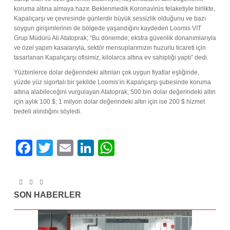
koruma altına almaya hazır. Beklenmedik Koronavirüs felaketiyle birlikte,
Kapalıçarşı ve çevresinde günlerdir büyük sessizlik olduğunu ve bazı
soygun girişimlerinin de bölgede yaşandığını kaydeden Loomis VIT
Grup Müdürü Ali Atatoprak; “Bu dönemde; ekstra güvenlik donanımlarıyla
ve özel yapım kasalarıyla, sektör mensuplarımızın huzurlu ticareti için
tasarlanan Kapalıçarşı ofisimiz, kilolarca altına ev sahipliği yaptı” dedi.
Yüzbinlerce dolar değerindeki altınları çok uygun fiyatlar eşliğinde,
yüzde yüz sigortalı bir şekilde Loomis’in Kapalıçarşı şubesinde koruma
altına alabileceğini vurgulayan Atatoprak; 500 bin dolar değerindeki altın
için aylık 100 $; 1 milyon dolar değerindeki altın için ise 200 $ hizmet
bedeli alındığını söyledi.
F
T
E
Li
W
a
wi
m
n
h
c
tt
ail
k
at
e
er
e
s
SON HABERLER
b
dI
A