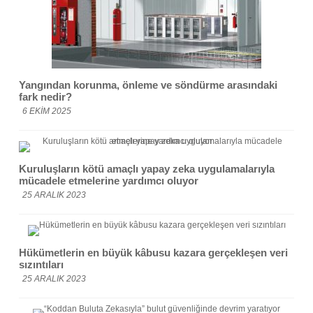
o
n
p
o
p
k
Yangından korunma, önleme ve söndürme arasındaki
fark nedir?
6 EKIM 2025
Kuruluşların kötü amaçlı yapay zeka uygulamalarıyla
mücadele etmelerine yardımcı oluyor
25 ARALIK 2023
Hükümetlerin en büyük kâbusu kazara gerçekleşen veri
sızıntıları
25 ARALIK 2023