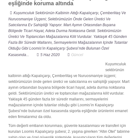
eşliğinde koruma altında
Kuyumculuk Sektörünün Kalbinin Attığı Kapalıçarşı, Çemberlitaş Ve
Nuruosmaniye Üçgeni; Sektörümüzün Önde Gelen Üretici Ve
Satıcılarına Ev Sahipliği Yapıyor. Mart Ayının Ortasından Buyana
Bölgede Ticari Hayat, Adeta Durma Noktasına Geldi. Sektörümüzün
Üretici Ve Toptancıları Mağazalarına Kilit Vurdular. Yaklaşık 45 Günden
Fazla Bir Süredir Mallarını, Sermayelerini Mağazalarının Içinde Tutanlar
Olduğu Gibi Loomis’in Kapalıçarşı Şubesi’nde Bulunan Özel
Kasasında...
5 Haz 2020
Güncel
Kuyumculuk
sektörünün
kalbinin attığı Kapalıçarşı, Çemberlitaş ve Nuruosmaniye üçgeni;
sektörümüzün önde gelen üretici ve satıcılarına ev sahipliği yapıyor. Mart
ayının ortasından buyana bölgede ticari hayat, adeta durma noktasına
geldi. Sektörümüzün üretici ve toptancıları mağazalarına kilit vurdular.
Yaklaşık 45 günden fazla bir süredir mallarını, sermayelerini
mağazalarının içinde tutanlar olduğu gibi Loomis’in Kapalıçarşı
Şubesi’nde bulunan özel kasasında sigorta eşliğinde ürünlerini emanet
eden firmalarımız da oldu.
Tüm değerli emtianın korunması, güvenle kasalanması ve transferi için
kurulan Loomis Kapalıçarşı şubesi; 2. yaşına girerken “Altın Otel” tabirine
sahip olan ve özel güvenlik sistemiyle, kuyumcuların tüm değerlerini