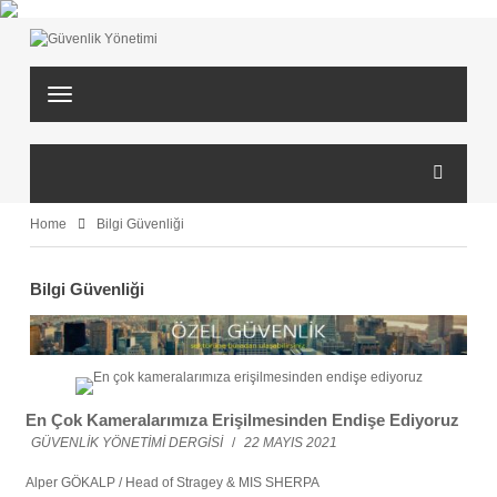
T
o
g
g
l
e
n
Home
Bilgi Güvenliği
a
v
i
Bilgi Güvenliği
g
a
t
i
o
n
En Çok Kameralarımıza Erişilmesinden Endişe Ediyoruz
GÜVENLİK YÖNETİMİ DERGİSİ
/
22 MAYIS 2021
Alper GÖKALP / Head of Stragey & MIS SHERPA