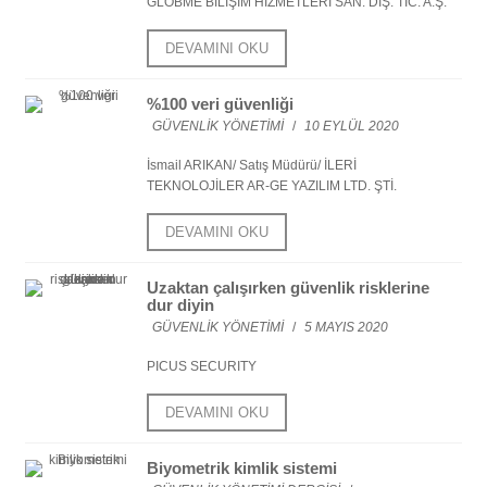
GLOBME BİLİŞİM HİZMETLERİ SAN. DIŞ. TİC. A.Ş.
DEVAMINI OKU
%100 veri güvenliği
GÜVENLIK YÖNETIMI
/
10 EYLÜL 2020
İsmail ARIKAN/ Satış Müdürü/ İLERİ
TEKNOLOJİLER AR-GE YAZILIM LTD. ŞTİ.
DEVAMINI OKU
Uzaktan çalışırken güvenlik risklerine
dur diyin
GÜVENLIK YÖNETIMI
/
5 MAYIS 2020
PICUS SECURITY
DEVAMINI OKU
Biyometrik kimlik sistemi