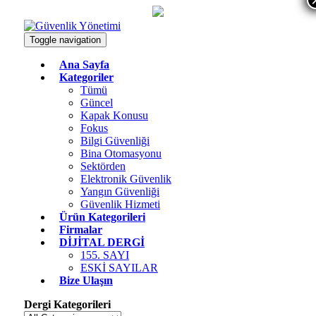
Toggle navigation
Ana Sayfa
Kategoriler
Tümü
Güncel
Kapak Konusu
Fokus
Bilgi Güvenliği
Bina Otomasyonu
Sektörden
Elektronik Güvenlik
Yangın Güvenliği
Güvenlik Hizmeti
Ürün Kategorileri
Firmalar
DİJİTAL DERGİ
155. SAYI
ESKİ SAYILAR
Bize Ulaşın
Dergi Kategorileri