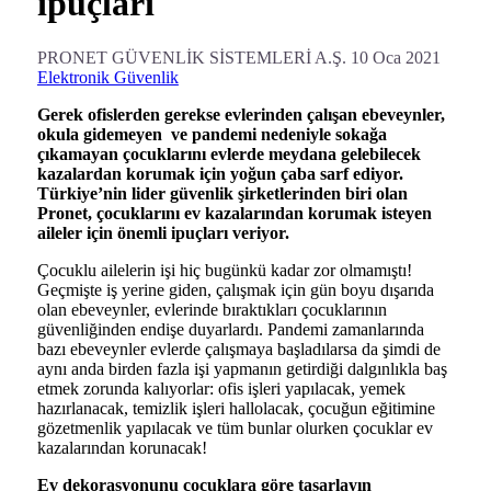
ipuçları
PRONET GÜVENLİK SİSTEMLERİ A.Ş.
10 Oca 2021
Elektronik Güvenlik
Gerek ofislerden gerekse evlerinden çalışan ebeveynler,
okula gidemeyen ve pandemi nedeniyle sokağa
çıkamayan çocuklarını evlerde meydana gelebilecek
kazalardan korumak için yoğun çaba sarf ediyor.
Türkiye’nin lider güvenlik şirketlerinden biri olan
Pronet, çocuklarını ev kazalarından korumak isteyen
aileler için önemli ipuçları veriyor.
Çocuklu ailelerin işi hiç bugünkü kadar zor olmamıştı!
Geçmişte iş yerine giden, çalışmak için gün boyu dışarıda
olan ebeveynler, evlerinde bıraktıkları çocuklarının
güvenliğinden endişe duyarlardı. Pandemi zamanlarında
bazı ebeveynler evlerde çalışmaya başladılarsa da şimdi de
aynı anda birden fazla işi yapmanın getirdiği dalgınlıkla baş
etmek zorunda kalıyorlar: ofis işleri yapılacak, yemek
hazırlanacak, temizlik işleri hallolacak, çocuğun eğitimine
gözetmenlik yapılacak ve tüm bunlar olurken çocuklar ev
kazalarından korunacak!
Ev dekorasyonunu çocuklara göre tasarlayın