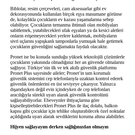
Biblolar, resim çerçeveleri, cam aksesuarlar gibi ev
dekorasyonunda kullanılan birçok eşya masumane görünse
de, kolaylıkla çocukların ev kazası yaşamalarına sebep
olabiliyor. Çocukların tırmanma ihtimali olan mobilyaları
sabitlemek, yutabilecekleri ufak eşyaları ya da kesici aletleri
onların erişemeyecekleri yerlere kaldırmak, mobilyaların
sivri uçlarını yapışkanlı tamponlarla yumuşak hale getirmek
çocukların güvenliğini sağlamakta faydalı olacaktır.
Pronet ise bu konuda sunduğu yüksek teknolojili çözümlerle
çocukların yakınında olmadığınız her an güvende olmalarını
sağlıyor. Türkiye’nin ilk ve tek akıllı güvenlik platformu
Pronet Plus sayesinde aileler; Pronet’in tam korumalı
güvenlik sistemini cep telefonlarıyla uzaktan kontrol ederek
güvenlik önlemlerini en üst seviyeye çıkarıyor. Yalnızca
dışarıdayken değil evin içindeyken de cep telefonları
aracılığıyla sürekli uyarı alarak güvenlik kontrolünü
sağlayabiliyorlar. Ebeveynler ihtiyaçlarına göre
kişiselleştirebilecekleri Pronet Plus ile ilaç dolabı, balkon
kapısı gibi çocuklar için tehlike oluşturabilecek özel noktalar
açıldığında uyarı alarak sevdiklerini koruma altına alabilirler.
Hijyen sağlayayım derken sağlığınızdan olmayın