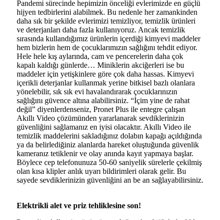
Pandemi sürecinde hepimizin önceliği evlerimizde en güçlü
hijyen tedbirlerini alabilmek. Bu nedenle her zamankinden
daha sık bir şekilde evlerimizi temizliyor, temizlik ürünleri
ve deterjanları daha fazla kullanıyoruz. Ancak temizlik
sırasında kullandığımız ürünlerin içerdiği kimyevi maddeler
hem bizlerin hem de çocuklarımızın sağlığını tehdit ediyor.
Hele hele kış aylarında, cam ve pencerelerin daha çok
kapalı kaldığı günlerde… Miniklerin akciğerleri ise bu
maddeler için yetişkinlere göre çok daha hassas. Kimyevi
içerikli deterjanlar kullanmak yerine bitkisel bazlı olanlara
yönelebilir, sık sık evi havalandırarak çocuklarınızın
sağlığını güvence altına alabilirsiniz. “İçim yine de rahat
değil” diyenlerdenseniz, Pronet Plus ile entegre çalışan
Akıllı Video çözümünden yararlanarak sevdiklerinizin
güvenliğini sağlamanız en iyisi olacaktır. Akıllı Video ile
temizlik maddelerini sakladığınız dolabın kapağı açıldığında
ya da belirlediğiniz alanlarda hareket oluştuğunda güvenlik
kameranız tetiklenir ve olay anında kayıt yapmaya başlar.
Böylece cep telefonunuza 50-60 saniyelik sürelerle çekilmiş
olan kısa klipler anlık uyarı bildirimleri olarak gelir. Bu
sayede sevdiklerinizin güvenliğini an be an sağlayabilirsiniz.
Elektrikli alet ve priz tehliklesine son!